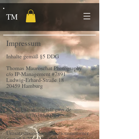
TM
Impressum
Inhalte gemäß §5 DDG
Thomas Mauroschat Photography
c/o IP-Management #7891
Ludwig-Erhard-Straße 18
20459 Hamburg
Kontaktdaten:
E-Mail:
thomasarts@gmx.de
Telefon: 017638640403
Umsatzsteuer-Identifikationsnummer
gemäß § 27 a Umsatzsteuergesetz: