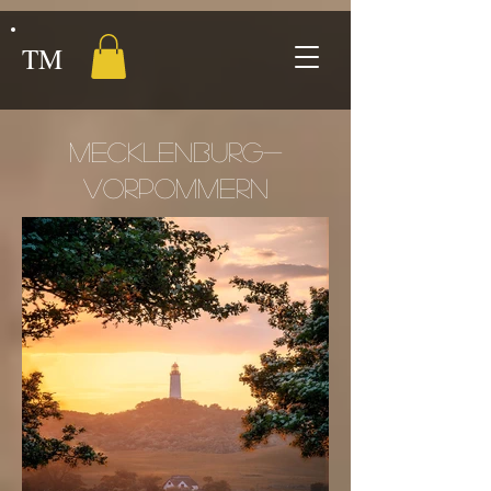
TM
MecklenBURG-
VoRpommern